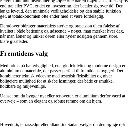
Selvom aluminiumsvinduer og -døre ofte har en højere anskaffelsespris
end træ eller PVC, er det en investering, der betaler sig over tid. Den
lange levetid, den minimale vedligeholdelse og den stabile funktion
gør, at totaløkonomien ofte ender med at være fordelagtig.
Derudover bidrager materialets styrke og præcision til en følelse af
kvalitet i både betjening og udseende – noget, man mærker hver dag,
når man åbner og lukker døren eller nyder udsigten gennem store,
klare glasflader.
Fremtidens valg
Med fokus på bæredygtighed, energieffektivitet og moderne design er
aluminium et materiale, der passer perfekt til fremtidens byggeri. Det
kombinerer teknisk ydeevne med æstetisk fleksibilitet og giver
boligejere mulighed for at skabe løsninger, der både er smukke,
holdbare og miljøvenlige.
Uanset om du bygger nyt eller renoverer, er aluminium derfor værd at
overveje – som en elegant og robust ramme om dit hjem.
Hoveddør, terrassedør eller altandør? Sådan vælger du den rigtige dør