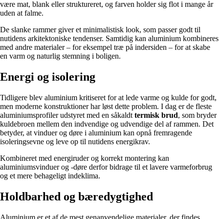
være mat, blank eller struktureret, og farven holder sig flot i mange år
uden at falme.
De slanke rammer giver et minimalistisk look, som passer godt til
nutidens arkitektoniske tendenser. Samtidig kan aluminium kombineres
med andre materialer – for eksempel træ på indersiden – for at skabe
en varm og naturlig stemning i boligen.
Energi og isolering
Tidligere blev aluminium kritiseret for at lede varme og kulde for godt,
men moderne konstruktioner har løst dette problem. I dag er de fleste
aluminiumsprofiler udstyret med en såkaldt
termisk brud
, som bryder
kuldebroen mellem den indvendige og udvendige del af rammen. Det
betyder, at vinduer og døre i aluminium kan opnå fremragende
isoleringsevne og leve op til nutidens energikrav.
Kombineret med energiruder og korrekt montering kan
aluminiumsvinduer og -døre derfor bidrage til et lavere varmeforbrug
og et mere behageligt indeklima.
Holdbarhed og bæredygtighed
Aluminium er et af de mest genanvendelige materialer, der findes.