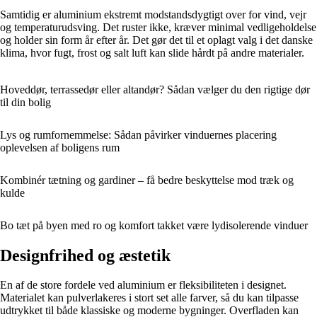
Samtidig er aluminium ekstremt modstandsdygtigt over for vind, vejr
og temperaturudsving. Det ruster ikke, kræver minimal vedligeholdelse
og holder sin form år efter år. Det gør det til et oplagt valg i det danske
klima, hvor fugt, frost og salt luft kan slide hårdt på andre materialer.
Hoveddør, terrassedør eller altandør? Sådan vælger du den rigtige dør
til din bolig
Lys og rumfornemmelse: Sådan påvirker vinduernes placering
oplevelsen af boligens rum
Kombinér tætning og gardiner – få bedre beskyttelse mod træk og
kulde
Bo tæt på byen med ro og komfort takket være lydisolerende vinduer
Designfrihed og æstetik
En af de store fordele ved aluminium er fleksibiliteten i designet.
Materialet kan pulverlakeres i stort set alle farver, så du kan tilpasse
udtrykket til både klassiske og moderne bygninger. Overfladen kan