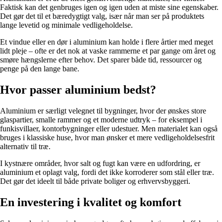
Faktisk kan det genbruges igen og igen uden at miste sine egenskaber.
Det gør det til et bæredygtigt valg, især når man ser på produktets
lange levetid og minimale vedligeholdelse.
Et vindue eller en dør i aluminium kan holde i flere årtier med meget
lidt pleje – ofte er det nok at vaske rammerne et par gange om året og
smøre hængslerne efter behov. Det sparer både tid, ressourcer og
penge på den lange bane.
Hvor passer aluminium bedst?
Aluminium er særligt velegnet til bygninger, hvor der ønskes store
glaspartier, smalle rammer og et moderne udtryk – for eksempel i
funkisvillaer, kontorbygninger eller udestuer. Men materialet kan også
bruges i klassiske huse, hvor man ønsker et mere vedligeholdelsesfrit
alternativ til træ.
I kystnære områder, hvor salt og fugt kan være en udfordring, er
aluminium et oplagt valg, fordi det ikke korroderer som stål eller træ.
Det gør det ideelt til både private boliger og erhvervsbyggeri.
En investering i kvalitet og komfort