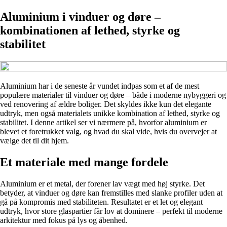
Aluminium i vinduer og døre –
kombinationen af lethed, styrke og
stabilitet
Aluminium har i de seneste år vundet indpas som et af de mest
populære materialer til vinduer og døre – både i moderne nybyggeri og
ved renovering af ældre boliger. Det skyldes ikke kun det elegante
udtryk, men også materialets unikke kombination af lethed, styrke og
stabilitet. I denne artikel ser vi nærmere på, hvorfor aluminium er
blevet et foretrukket valg, og hvad du skal vide, hvis du overvejer at
vælge det til dit hjem.
Et materiale med mange fordele
Aluminium er et metal, der forener lav vægt med høj styrke. Det
betyder, at vinduer og døre kan fremstilles med slanke profiler uden at
gå på kompromis med stabiliteten. Resultatet er et let og elegant
udtryk, hvor store glaspartier får lov at dominere – perfekt til moderne
arkitektur med fokus på lys og åbenhed.