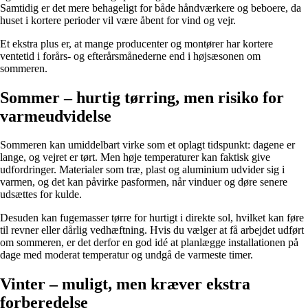
Samtidig er det mere behageligt for både håndværkere og beboere, da
huset i kortere perioder vil være åbent for vind og vejr.
Et ekstra plus er, at mange producenter og montører har kortere
ventetid i forårs- og efterårsmånederne end i højsæsonen om
sommeren.
Sommer – hurtig tørring, men risiko for
varmeudvidelse
Sommeren kan umiddelbart virke som et oplagt tidspunkt: dagene er
lange, og vejret er tørt. Men høje temperaturer kan faktisk give
udfordringer. Materialer som træ, plast og aluminium udvider sig i
varmen, og det kan påvirke pasformen, når vinduer og døre senere
udsættes for kulde.
Desuden kan fugemasser tørre for hurtigt i direkte sol, hvilket kan føre
til revner eller dårlig vedhæftning. Hvis du vælger at få arbejdet udført
om sommeren, er det derfor en god idé at planlægge installationen på
dage med moderat temperatur og undgå de varmeste timer.
Vinter – muligt, men kræver ekstra
forberedelse