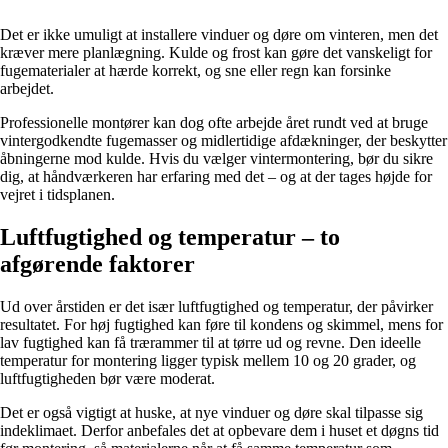
Det er ikke umuligt at installere vinduer og døre om vinteren, men det
kræver mere planlægning. Kulde og frost kan gøre det vanskeligt for
fugematerialer at hærde korrekt, og sne eller regn kan forsinke
arbejdet.
Professionelle montører kan dog ofte arbejde året rundt ved at bruge
vintergodkendte fugemasser og midlertidige afdækninger, der beskytter
åbningerne mod kulde. Hvis du vælger vintermontering, bør du sikre
dig, at håndværkeren har erfaring med det – og at der tages højde for
vejret i tidsplanen.
Luftfugtighed og temperatur – to
afgørende faktorer
Ud over årstiden er det især luftfugtighed og temperatur, der påvirker
resultatet. For høj fugtighed kan føre til kondens og skimmel, mens for
lav fugtighed kan få trærammer til at tørre ud og revne. Den ideelle
temperatur for montering ligger typisk mellem 10 og 20 grader, og
luftfugtigheden bør være moderat.
Det er også vigtigt at huske, at nye vinduer og døre skal tilpasse sig
indeklimaet. Derfor anbefales det at opbevare dem i huset et døgns tid