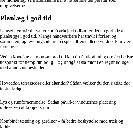
før montering, så materialerne når at få samme temperatur som
omgivelserne.
Planlæg i god tid
Uanset hvornår du vælger at få arbejdet udført, er det en god idé at
planlægge i god tid. Mange håndværkere har travlt i foråret og
sommeren, og leveringstiderne på specialfremstillede vinduer kan være
flere uger.
Ved at kontakte en montør i god tid kan du få rådgivning om det bedste
tidspunkt for netop din bolig – og undgå at stå midt i en regnfuld uge
med åbne vindueshuller.
Hoveddør, terrassedør eller altandør? Sådan vælger du den rigtige dør
til din bolig
Lys og rumfornemmelse: Sådan påvirker vinduernes placering
oplevelsen af boligens rum
Kombinér tætning og gardiner – få bedre beskyttelse mod træk og
kulde