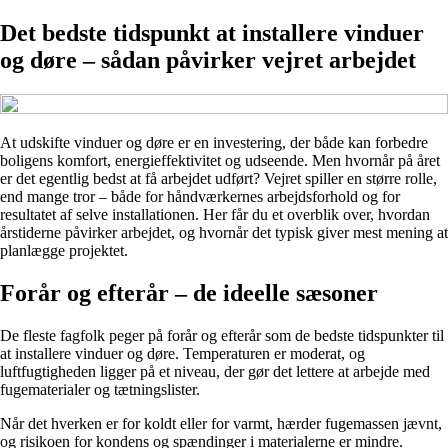
Det bedste tidspunkt at installere vinduer
og døre – sådan påvirker vejret arbejdet
At udskifte vinduer og døre er en investering, der både kan forbedre
boligens komfort, energieffektivitet og udseende. Men hvornår på året
er det egentlig bedst at få arbejdet udført? Vejret spiller en større rolle,
end mange tror – både for håndværkernes arbejdsforhold og for
resultatet af selve installationen. Her får du et overblik over, hvordan
årstiderne påvirker arbejdet, og hvornår det typisk giver mest mening at
planlægge projektet.
Forår og efterår – de ideelle sæsoner
De fleste fagfolk peger på forår og efterår som de bedste tidspunkter til
at installere vinduer og døre. Temperaturen er moderat, og
luftfugtigheden ligger på et niveau, der gør det lettere at arbejde med
fugematerialer og tætningslister.
Når det hverken er for koldt eller for varmt, hærder fugemassen jævnt,
og risikoen for kondens og spændinger i materialerne er mindre.