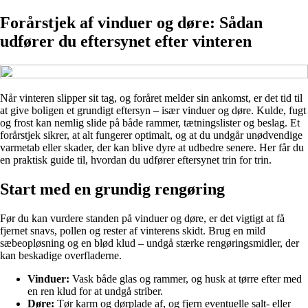
Forårstjek af vinduer og døre: Sådan
udfører du eftersynet efter vinteren
Når vinteren slipper sit tag, og foråret melder sin ankomst, er det tid til
at give boligen et grundigt eftersyn – især vinduer og døre. Kulde, fugt
og frost kan nemlig slide på både rammer, tætningslister og beslag. Et
forårstjek sikrer, at alt fungerer optimalt, og at du undgår unødvendige
varmetab eller skader, der kan blive dyre at udbedre senere. Her får du
en praktisk guide til, hvordan du udfører eftersynet trin for trin.
Start med en grundig rengøring
Før du kan vurdere standen på vinduer og døre, er det vigtigt at få
fjernet snavs, pollen og rester af vinterens skidt. Brug en mild
sæbeopløsning og en blød klud – undgå stærke rengøringsmidler, der
kan beskadige overfladerne.
Vinduer:
Vask både glas og rammer, og husk at tørre efter med
en ren klud for at undgå striber.
Døre:
Tør karm og dørplade af, og fjern eventuelle salt- eller