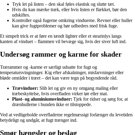
Tryk let på listen – den skal føles elastisk og slutte tæt.
Hvis du kan mærke træk, eller hvis listen er flækket, bør den
udskiftes.
Kontroller også fugerne omkring vinduerne. Revner eller huller
kan give fugtproblemer og bør udbedres med frisk fuge.
Et simpelt trick er at føre en tændt lighter eller et stearinlys langs
kanten af vinduet – flammen vil bevæge sig, hvis der siver luft ind.
Undersøg rammer og karme for skader
Trærammer og -karme er særligt udsatte for fugt og
temperatursvingninger. Kig efter afskalninger, misfarvninger eller
bløde områder i træet – det kan være tegn på begyndende råd.
Trævinduer:
Slib let og giv en ny omgang maling eller
træbeskyttelse, hvis overfladen virker tør eller mat.
Plast- og aluminiumsvinduer:
Tjek for ridser og sørg for, at
drænhullerne i bunden ikke er tilstoppede.
Ved at vedligeholde overfladerne regelmæssigt forlænger du levetiden
betydeligt og undgår, at fugt trænger ind.
Smør hængsler og beslag