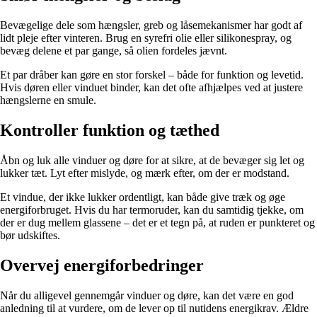
Bevægelige dele som hængsler, greb og låsemekanismer har godt af
lidt pleje efter vinteren. Brug en syrefri olie eller silikonespray, og
bevæg delene et par gange, så olien fordeles jævnt.
Et par dråber kan gøre en stor forskel – både for funktion og levetid.
Hvis døren eller vinduet binder, kan det ofte afhjælpes ved at justere
hængslerne en smule.
Kontroller funktion og tæthed
Åbn og luk alle vinduer og døre for at sikre, at de bevæger sig let og
lukker tæt. Lyt efter mislyde, og mærk efter, om der er modstand.
Et vindue, der ikke lukker ordentligt, kan både give træk og øge
energiforbruget. Hvis du har termoruder, kan du samtidig tjekke, om
der er dug mellem glassene – det er et tegn på, at ruden er punkteret og
bør udskiftes.
Overvej energiforbedringer
Når du alligevel gennemgår vinduer og døre, kan det være en god
anledning til at vurdere, om de lever op til nutidens energikrav. Ældre