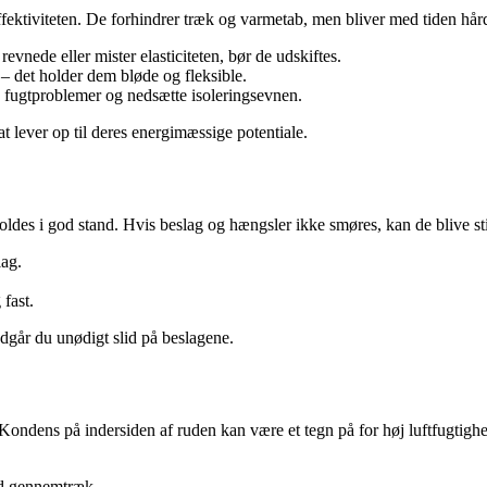
ffektiviteten. De forhindrer træk og varmetab, men bliver med tiden hård
evnede eller mister elasticiteten, bør de udskiftes.
 – det holder dem bløde og fleksible.
 fugtproblemer og nedsætte isoleringsevnen.
at lever op til deres energimæssige potentiale.
ldes i god stand. Hvis beslag og hængsler ikke smøres, kan de blive stiv
lag.
 fast.
ndgår du unødigt slid på beslagene.
. Kondens på indersiden af ruden kan være et tegn på for høj luftfugtig
ed gennemtræk.