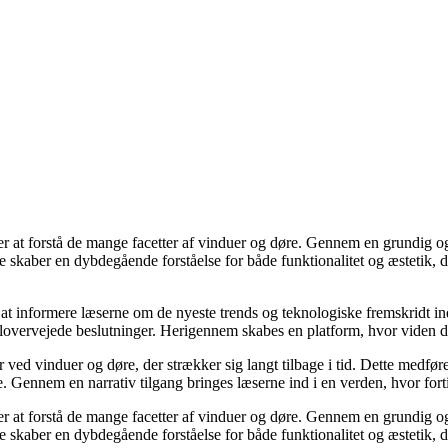
ker at forstå de mange facetter af vinduer og døre. Gennem en grundig og
due skaber en dybdegående forståelse for både funktionalitet og æstetik
at informere læserne om de nyeste trends og teknologiske fremskridt in
lovervejede beslutninger. Herigennem skabes en platform, hvor viden dele
r ved vinduer og døre, der strækker sig langt tilbage i tid. Dette medfør
e. Gennem en narrativ tilgang bringes læserne ind i en verden, hvor fo
ker at forstå de mange facetter af vinduer og døre. Gennem en grundig og
due skaber en dybdegående forståelse for både funktionalitet og æstetik