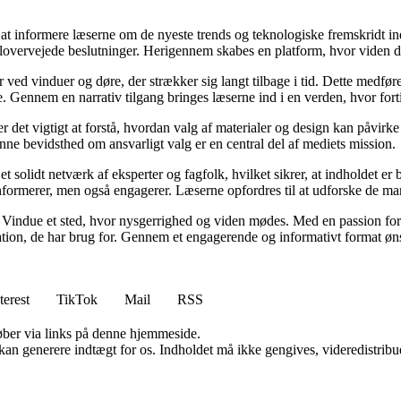
at informere læserne om de nyeste trends og teknologiske fremskridt in
lovervejede beslutninger. Herigennem skabes en platform, hvor viden dele
r ved vinduer og døre, der strækker sig langt tilbage i tid. Dette medfør
e. Gennem en narrativ tilgang bringes læserne ind i en verden, hvor fo
det vigtigt at forstå, hvordan valg af materialer og design kan påvirke
Denne bevidsthed om ansvarligt valg er en central del af mediets mission.
solidt netværk af eksperter og fagfolk, hvilket sikrer, at indholdet er 
t informerer, men også engagerer. Læserne opfordres til at udforske de m
es Vindue et sted, hvor nysgerrighed og viden mødes. Med en passion fo
tion, de har brug for. Gennem et engagerende og informativt format ønsk
terest
TikTok
Mail
RSS
 køber via links på denne hjemmeside.
 kan generere indtægt for os. Indholdet må ikke gengives, videredistribue