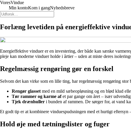
Vores
Vindue
Min konto
Kom i gang
Nyhedsbreve
Forlæng levetiden på energieffektive vindu
Energieffektive vinduer er en investering, der både kan sænke varmere
pleje kan moderne vinduer holde i årtier – uden at miste deres isolering
Regelmæssig rengøring gør en forskel
Selvom det kan virke som en lille ting, har regelmæssig rengøring stor
Rengør glasset
med en mild sæbeopløsning og en blød klud elle
Tør rammer og karme af
et par gange om året – især udvendigt
Tjek drænhuller
i bunden af rammen. De sørger for, at vand kan
Et godt tip er at kombinere vinduespudsningen med et hurtigt eftersyn –
Hold øje med tætningslister og fuger