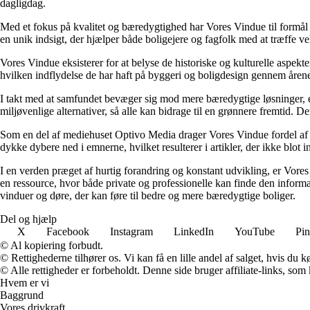
dagligdag.
Med et fokus på kvalitet og bæredygtighed har Vores Vindue til formål 
en unik indsigt, der hjælper både boligejere og fagfolk med at træffe ve
Vores Vindue eksisterer for at belyse de historiske og kulturelle aspekte
hvilken indflydelse de har haft på byggeri og boligdesign gennem åren
I takt med at samfundet bevæger sig mod mere bæredygtige løsninger, er 
miljøvenlige alternativer, så alle kan bidrage til en grønnere fremtid. 
Som en del af mediehuset Optivo Media drager Vores Vindue fordel af et 
dykke dybere ned i emnerne, hvilket resulterer i artikler, der ikke blo
I en verden præget af hurtig forandring og konstant udvikling, er Vor
en ressource, hvor både private og professionelle kan finde den informa
vinduer og døre, der kan føre til bedre og mere bæredygtige boliger.
Del og hjælp
X
Facebook
Instagram
LinkedIn
YouTube
Pin
© Al kopiering forbudt.
© Rettighederne tilhører os. Vi kan få en lille andel af salget, hvis du
© Alle rettigheder er forbeholdt. Denne side bruger affiliate-links, som
Hvem er vi
Baggrund
Vores drivkraft