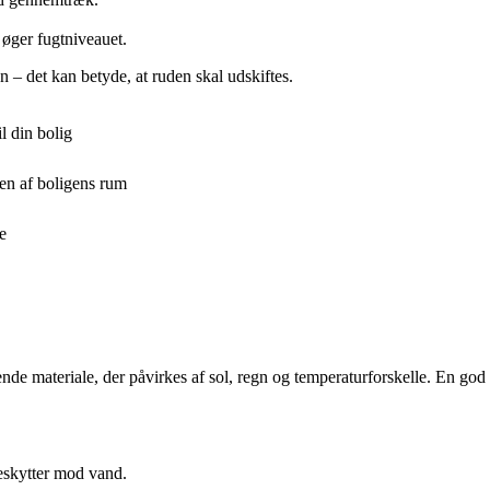
øger fugtniveauet.
– det kan betyde, at ruden skal udskiftes.
l din bolig
en af boligens rum
e
nde materiale, der påvirkes af sol, regn og temperaturforskelle. En go
beskytter mod vand.