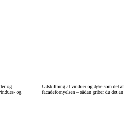
der og
Udskiftning af vinduer og døre som del af
vindues- og
facadefornyelsen – sådan griber du det an