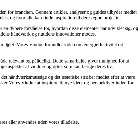
den for branchen. Gennem artikler, analyser og guides tilbyder mediet
s, og hvor alle kan finde inspiration til deres egne projekter.
er en dybere forståelse for, hvordan disse elementer har udviklet sig, og
rtidens håndværk og nutidens innovationer mødes.
 miljøet. Vores Vindue formidler viden om energieffektivitet og
både relevant og pålideligt. Dette samarbejde giver mulighed for at
ange aspekter af vinduer og døre, som kan berige deres liv.
r det håndværksmæssige og det æstetiske stræber mediet efter at være
er Vores Vindue at inspirere til nye idéer og perspektiver inden for
res eller anvendes uden vores tilladelse.