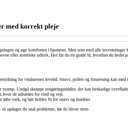
er med korrekt pleje
gningen og øge komforten i hjemmet. Men som med alle investeringer kr
sevne eller æstetiske udtryk. Her får du en guide til, hvordan du bedst p
 betydning for vinduernes levetid. Snavs, pollen og forurening kan med 
r svamp. Undgå skrappe rengøringsmidler, der kan beskadige overflade
, hvor de udsættes for vind og vejr.
 løbe væk, og bør holdes fri for snavs og insekter.
 så opdager du små problemer, før de bliver store.