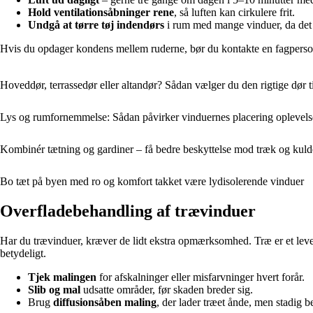
Hold ventilationsåbninger rene
, så luften kan cirkulere frit.
Undgå at tørre tøj indendørs
i rum med mange vinduer, da det 
Hvis du opdager kondens mellem ruderne, bør du kontakte en fagperson 
Hoveddør, terrassedør eller altandør? Sådan vælger du den rigtige dør ti
Lys og rumfornemmelse: Sådan påvirker vinduernes placering oplevels
Kombinér tætning og gardiner – få bedre beskyttelse mod træk og kuld
Bo tæt på byen med ro og komfort takket være lydisolerende vinduer
Overfladebehandling af trævinduer
Har du trævinduer, kræver de lidt ekstra opmærksomhed. Træ er et leve
betydeligt.
Tjek malingen
for afskalninger eller misfarvninger hvert forår.
Slib og mal
udsatte områder, før skaden breder sig.
Brug
diffusionsåben maling
, der lader træet ånde, men stadig 