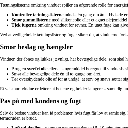
Tætningslisterne omkring vinduet spiller en afgørende rolle for energie
Kontroller tætningslisterne
mindst én gang om året. Hvis de er r
Smør gummilisterne
med silikoneolie eller et egnet plejemiddel
Tjek fugerne
omkring vinduet for revner. En utæt fuge kan give
Ved at vedligeholde tætningslister og fuger sikrer du, at vinduerne forts
Smør beslag og hængsler
Vinduer, der åbnes og lukkes jævnligt, har bevægelige dele, som skal ho
Brug en
syrefri olie
eller et smøremiddel beregnet til vinduesbes
Smør alle bevægelige dele én til to gange om året.
Tør overskydende olie af for at undgå, at støv og snavs sætter sig
Et velsmurt vindue er lettere at betjene og holder længere – samtidig u
Pas på med kondens og fugt
Selv de bedste vinduer kan få problemer, hvis fugt får lov at samle sig
termoruden er brudt.
Luft ud dagligt
– gerne tre gange om dagen i 5–10 minutter m