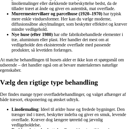
linoliemalinger eller dækkende træbeskyttelse bedst, da de
tillader træet at ånde og giver en autentisk, mat overflade.
Murermestervillaer og parcelhuse (1920–1970)
har typisk
mere enkle vinduesformer. Her kan du vælge moderne,
diffusionsåbne akrylmalinger, som beskytter effektivt og kræver
mindre vedligehold.
Nye huse (efter 1980)
har ofte fabriksbehandlede elementer i
træ, aluminium eller plast. Her handler det mest om at
vedligeholde den eksisterende overflade med passende
produkter, så levetiden forlænges.
At matche behandlingen til husets alder er ikke kun et spørgsmål om
udseende – det handler også om at bevare materialernes naturlige
egenskaber.
Vælg den rigtige type behandling
Der findes mange typer overfladebehandlinger, og valget afhænger af
både træsort, eksponering og ønsket udtryk.
Linoliemaling
: Ideel til ældre huse og fredede bygninger. Den
trænger ind i træet, beskytter indefra og giver en smuk, levende
overflade. Kræver dog længere tørretid og jævnlig
vedligeholdelse.