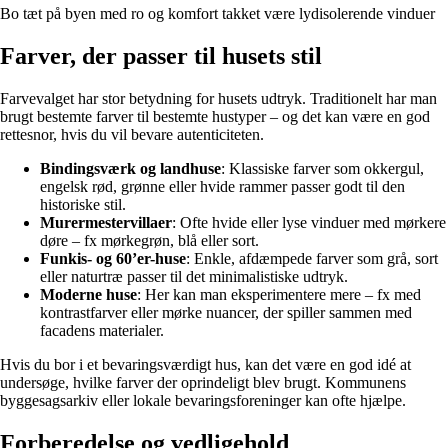
Bo tæt på byen med ro og komfort takket være lydisolerende vinduer
Farver, der passer til husets stil
Farvevalget har stor betydning for husets udtryk. Traditionelt har man
brugt bestemte farver til bestemte hustyper – og det kan være en god
rettesnor, hvis du vil bevare autenticiteten.
Bindingsværk og landhuse
: Klassiske farver som okkergul,
engelsk rød, grønne eller hvide rammer passer godt til den
historiske stil.
Murermestervillaer
: Ofte hvide eller lyse vinduer med mørkere
døre – fx mørkegrøn, blå eller sort.
Funkis- og 60’er-huse
: Enkle, afdæmpede farver som grå, sort
eller naturtræ passer til det minimalistiske udtryk.
Moderne huse
: Her kan man eksperimentere mere – fx med
kontrastfarver eller mørke nuancer, der spiller sammen med
facadens materialer.
Hvis du bor i et bevaringsværdigt hus, kan det være en god idé at
undersøge, hvilke farver der oprindeligt blev brugt. Kommunens
byggesagsarkiv eller lokale bevaringsforeninger kan ofte hjælpe.
Forberedelse og vedligehold