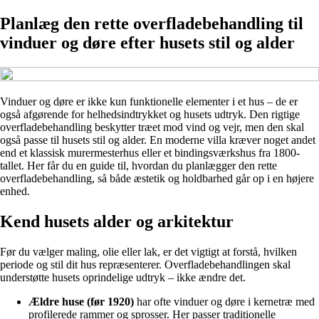
Planlæg den rette overfladebehandling til
vinduer og døre efter husets stil og alder
Vinduer og døre er ikke kun funktionelle elementer i et hus – de er
også afgørende for helhedsindtrykket og husets udtryk. Den rigtige
overfladebehandling beskytter træet mod vind og vejr, men den skal
også passe til husets stil og alder. En moderne villa kræver noget andet
end et klassisk murermesterhus eller et bindingsværkshus fra 1800-
tallet. Her får du en guide til, hvordan du planlægger den rette
overfladebehandling, så både æstetik og holdbarhed går op i en højere
enhed.
Kend husets alder og arkitektur
Før du vælger maling, olie eller lak, er det vigtigt at forstå, hvilken
periode og stil dit hus repræsenterer. Overfladebehandlingen skal
understøtte husets oprindelige udtryk – ikke ændre det.
Ældre huse (før 1920)
har ofte vinduer og døre i kernetræ med
profilerede rammer og sprosser. Her passer traditionelle