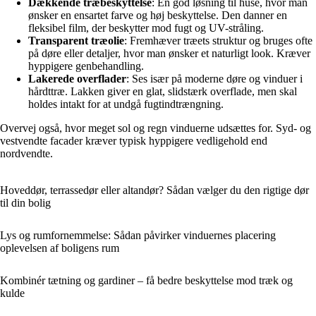
Dækkende træbeskyttelse
: En god løsning til huse, hvor man
ønsker en ensartet farve og høj beskyttelse. Den danner en
fleksibel film, der beskytter mod fugt og UV-stråling.
Transparent træolie
: Fremhæver træets struktur og bruges ofte
på døre eller detaljer, hvor man ønsker et naturligt look. Kræver
hyppigere genbehandling.
Lakerede overflader
: Ses især på moderne døre og vinduer i
hårdttræ. Lakken giver en glat, slidstærk overflade, men skal
holdes intakt for at undgå fugtindtrængning.
Overvej også, hvor meget sol og regn vinduerne udsættes for. Syd- og
vestvendte facader kræver typisk hyppigere vedligehold end
nordvendte.
Hoveddør, terrassedør eller altandør? Sådan vælger du den rigtige dør
til din bolig
Lys og rumfornemmelse: Sådan påvirker vinduernes placering
oplevelsen af boligens rum
Kombinér tætning og gardiner – få bedre beskyttelse mod træk og
kulde