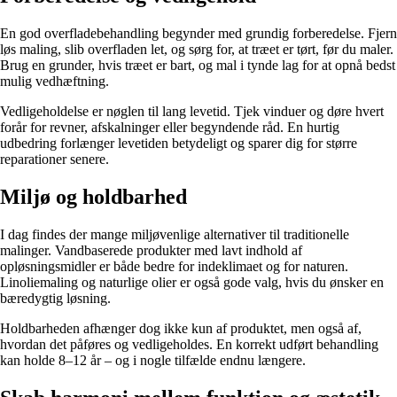
En god overfladebehandling begynder med grundig forberedelse. Fjern
løs maling, slib overfladen let, og sørg for, at træet er tørt, før du maler.
Brug en grunder, hvis træet er bart, og mal i tynde lag for at opnå bedst
mulig vedhæftning.
Vedligeholdelse er nøglen til lang levetid. Tjek vinduer og døre hvert
forår for revner, afskalninger eller begyndende råd. En hurtig
udbedring forlænger levetiden betydeligt og sparer dig for større
reparationer senere.
Miljø og holdbarhed
I dag findes der mange miljøvenlige alternativer til traditionelle
malinger. Vandbaserede produkter med lavt indhold af
opløsningsmidler er både bedre for indeklimaet og for naturen.
Linoliemaling og naturlige olier er også gode valg, hvis du ønsker en
bæredygtig løsning.
Holdbarheden afhænger dog ikke kun af produktet, men også af,
hvordan det påføres og vedligeholdes. En korrekt udført behandling
kan holde 8–12 år – og i nogle tilfælde endnu længere.