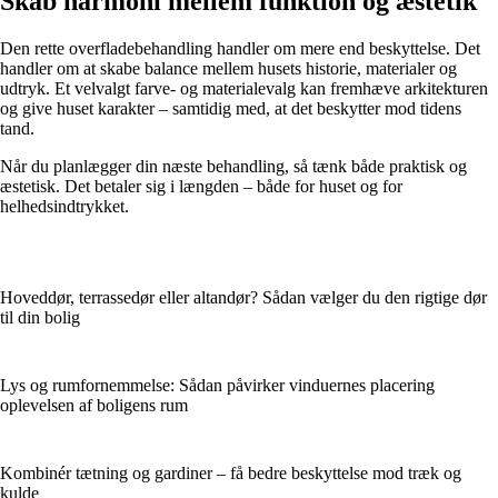
Skab harmoni mellem funktion og æstetik
Den rette overfladebehandling handler om mere end beskyttelse. Det
handler om at skabe balance mellem husets historie, materialer og
udtryk. Et velvalgt farve- og materialevalg kan fremhæve arkitekturen
og give huset karakter – samtidig med, at det beskytter mod tidens
tand.
Når du planlægger din næste behandling, så tænk både praktisk og
æstetisk. Det betaler sig i længden – både for huset og for
helhedsindtrykket.
Hoveddør, terrassedør eller altandør? Sådan vælger du den rigtige dør
til din bolig
Lys og rumfornemmelse: Sådan påvirker vinduernes placering
oplevelsen af boligens rum
Kombinér tætning og gardiner – få bedre beskyttelse mod træk og
kulde