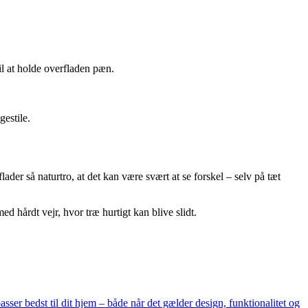
l at holde overfladen pæn.
estile.
er så naturtro, at det kan være svært at se forskel – selv på tæt
ed hårdt vejr, hvor træ hurtigt kan blive slidt.
sser bedst til dit hjem – både når det gælder design, funktionalitet og