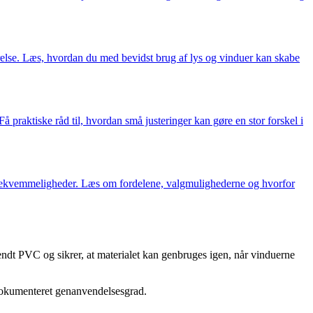
else. Læs, hvordan du med bevidst brug af lys og vinduer kan skabe
praktiske råd til, hvordan små justeringer kan gøre en stor forskel i
 bekvemmeligheder. Læs om fordelene, valgmulighederne og hvorfor
endt PVC og sikrer, at materialet kan genbruges igen, når vinduerne
 dokumenteret genanvendelsesgrad.