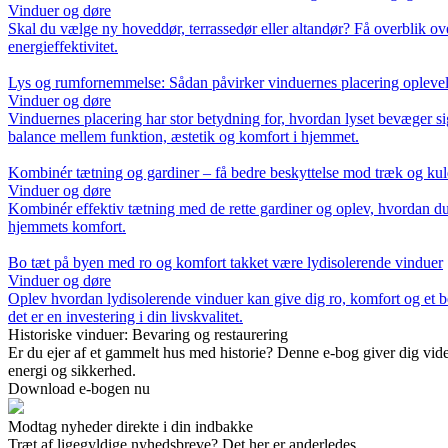
Vinduer og døre
Skal du vælge ny hoveddør, terrassedør eller altandør? Få overblik ove
energieffektivitet.
Lys og rumfornemmelse: Sådan påvirker vinduernes placering oplevel
Vinduer og døre
Vinduernes placering har stor betydning for, hvordan lyset bevæger 
balance mellem funktion, æstetik og komfort i hjemmet.
Kombinér tætning og gardiner – få bedre beskyttelse mod træk og ku
Vinduer og døre
Kombinér effektiv tætning med de rette gardiner og oplev, hvordan du 
hjemmets komfort.
Bo tæt på byen med ro og komfort takket være lydisolerende vinduer
Vinduer og døre
Oplev hvordan lydisolerende vinduer kan give dig ro, komfort og et
det er en investering i din livskvalitet.
Historiske vinduer: Bevaring og restaurering
Er du ejer af et gammelt hus med historie? Denne e-bog giver dig vide
energi og sikkerhed.
Download e-bogen nu
Modtag nyheder direkte i din indbakke
Træt af ligegyldige nyhedsbreve? Det her er anderledes.