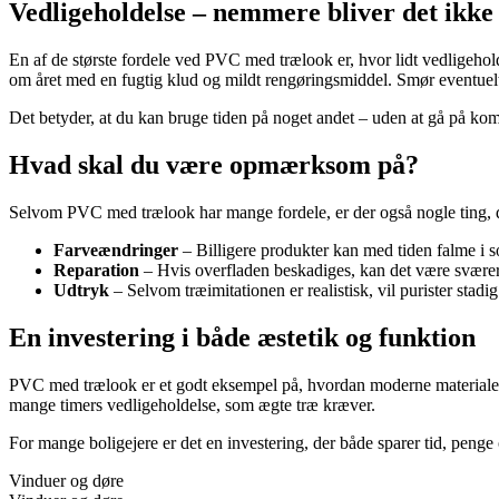
Vedligeholdelse – nemmere bliver det ikke
En af de største fordele ved PVC med trælook er, hvor lidt vedligehold
om året med en fugtig klud og mildt rengøringsmiddel. Smør eventuelt h
Det betyder, at du kan bruge tiden på noget andet – uden at gå på k
Hvad skal du være opmærksom på?
Selvom PVC med trælook har mange fordele, er der også nogle ting, 
Farveændringer
– Billigere produkter kan med tiden falme i s
Reparation
– Hvis overfladen beskadiges, kan det være sværere
Udtryk
– Selvom træimitationen er realistisk, vil purister stadi
En investering i både æstetik og funktion
PVC med trælook er et godt eksempel på, hvordan moderne materialer k
mange timers vedligeholdelse, som ægte træ kræver.
For mange boligejere er det en investering, der både sparer tid, peng
Vinduer og døre