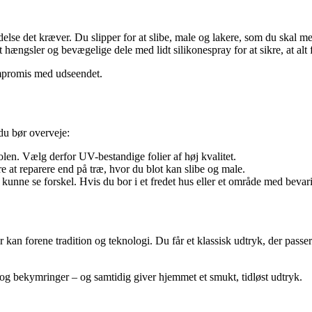
else det kræver. Du slipper for at slibe, male og lakere, som du skal me
ængsler og bevægelige dele med lidt silikonespray for at sikre, at alt 
ompromis med udseendet.
du bør overveje:
olen. Vælg derfor UV-bestandige folier af høj kvalitet.
 at reparere end på træ, hvor du blot kan slibe og male.
g kunne se forskel. Hvis du bor i et fredet hus eller et område med bevari
an forene tradition og teknologi. Du får et klassisk udtryk, der passe
e og bekymringer – og samtidig giver hjemmet et smukt, tidløst udtryk.