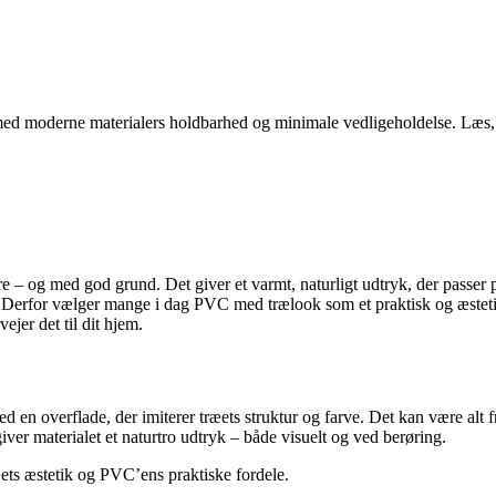
d moderne materialers holdbarhed og minimale vedligeholdelse. Læs, hv
re – og med god grund. Det giver et varmt, naturligt udtryk, der passer
 Derfor vælger mange i dag PVC med trælook som et praktisk og æstetisk
jer det til dit hjem.
en overflade, der imiterer træets struktur og farve. Det kan være alt f
iver materialet et naturtro udtryk – både visuelt og ved berøring.
ræets æstetik og PVC’ens praktiske fordele.