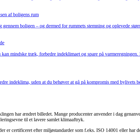
sen af boligens rum
sig gennem boligen – og dermed for rummets stemning og oplevede størr
lde
kan mindske træk, forbedre indeklimaet og spare på varmeregningen. Få 
 bedre indeklima, uden at du behøver at gå på kompromis med bylivets
viklingen har ændret billedet. Mange producenter anvender i dag genanv
eringsevne til et lavere samlet klimaaftryk.
er er certificeret efter miljøstandarder som f.eks. ISO 14001 eller har