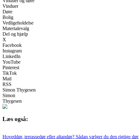
Vinduer og døre
Vinduer
Døre
Bolig
Vedligeholdelse
Materialevalg
Del og hjælp
X
Facebook
Instagram
LinkedIn
YouTube
Pinterest
TikTok
Mail
RSS
Simon Thygesen
Simon
Thygesen
Læs også:
Hoveddør, terrassedør eller altandør? Sådan vælger du den rigtige dør t