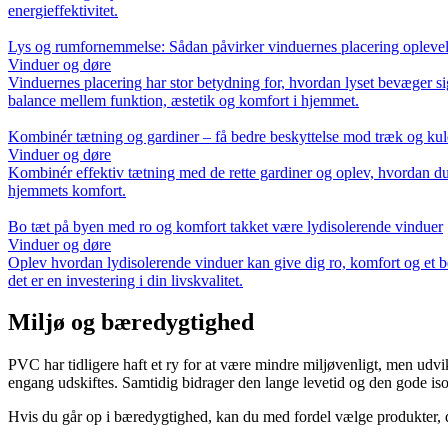
energieffektivitet.
Lys og rumfornemmelse: Sådan påvirker vinduernes placering oplevel
Vinduer og døre
Vinduernes placering har stor betydning for, hvordan lyset bevæger 
balance mellem funktion, æstetik og komfort i hjemmet.
Kombinér tætning og gardiner – få bedre beskyttelse mod træk og ku
Vinduer og døre
Kombinér effektiv tætning med de rette gardiner og oplev, hvordan du 
hjemmets komfort.
Bo tæt på byen med ro og komfort takket være lydisolerende vinduer
Vinduer og døre
Oplev hvordan lydisolerende vinduer kan give dig ro, komfort og et
det er en investering i din livskvalitet.
Miljø og bæredygtighed
PVC har tidligere haft et ry for at være mindre miljøvenligt, men ud
engang udskiftes. Samtidig bidrager den lange levetid og den gode isol
Hvis du går op i bæredygtighed, kan du med fordel vælge produkter, d