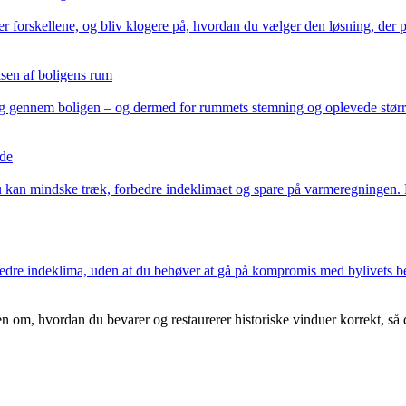
r forskellene, og bliv klogere på, hvordan du vælger den løsning, der pa
sen af boligens rum
sig gennem boligen – og dermed for rummets stemning og oplevede størr
lde
kan mindske træk, forbedre indeklimaet og spare på varmeregningen. Få 
 bedre indeklima, uden at du behøver at gå på kompromis med bylivets
n om, hvordan du bevarer og restaurerer historiske vinduer korrekt, så 