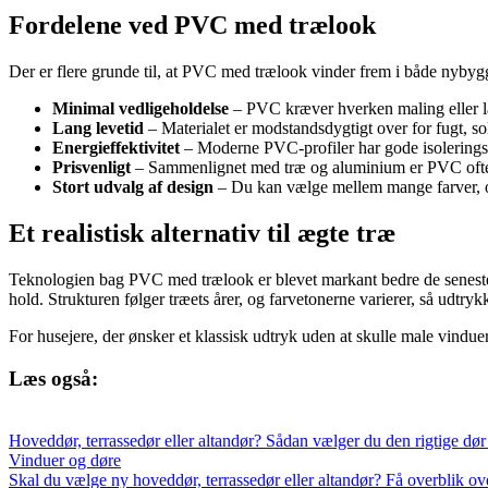
Fordelene ved PVC med trælook
Der er flere grunde til, at PVC med trælook vinder frem i både nybygg
Minimal vedligeholdelse
– PVC kræver hverken maling eller la
Lang levetid
– Materialet er modstandsdygtigt over for fugt, sol
Energieffektivitet
– Moderne PVC-profiler har gode isoleringse
Prisvenligt
– Sammenlignet med træ og aluminium er PVC ofte d
Stort udvalg af design
– Du kan vælge mellem mange farver, ov
Et realistisk alternativ til ægte træ
Teknologien bag PVC med trælook er blevet markant bedre de seneste år
hold. Strukturen følger træets årer, og farvetonerne varierer, så udtryk
For husejere, der ønsker et klassisk udtryk uden at skulle male vinduer 
Læs også:
Hoveddør, terrassedør eller altandør? Sådan vælger du den rigtige dør t
Vinduer og døre
Skal du vælge ny hoveddør, terrassedør eller altandør? Få overblik ove