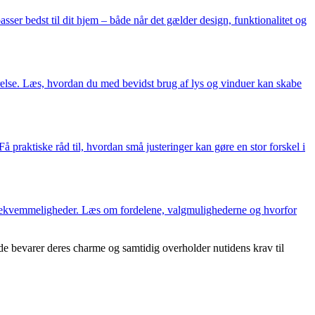
sser bedst til dit hjem – både når det gælder design, funktionalitet og
else. Læs, hvordan du med bevidst brug af lys og vinduer kan skabe
praktiske råd til, hvordan små justeringer kan gøre en stor forskel i
 bekvemmeligheder. Læs om fordelene, valgmulighederne og hvorfor
de bevarer deres charme og samtidig overholder nutidens krav til