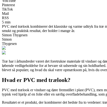
YouTube
Pinterest
TikTok
Mail
RSS
5 min
PVC med trælook kombinerer det klassiske og varme udtryk fra træ me
smukt og praktisk resultat, der holder i mange år.
Simon Thygesen
Simon
Thygesen
Træ har i århundreder været det foretrukne materiale til vinduer og dø
løbende vedligeholdelse for at bevare sit udseende og sin holdbarhed.
blevet så populær, og hvad du skal være opmærksom på, hvis du overve
Hvad er PVC med trælook?
PVC med trælook er vinduer og døre fremstillet i plast (PVC), men med 
typisk ved hjælp af en folie eller en særlig overfladebehandling, som g
Resultatet er et produkt, der kombinerer det bedste fra to verdener: t