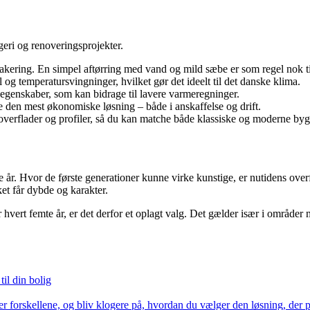
eri og renoveringsprojekter.
kering. En simpel aftørring med vand og mild sæbe er som regel nok ti
 og temperatursvingninger, hvilket gør det ideelt til det danske klima.
genskaber, som kan bidrage til lavere varmeregninger.
en mest økonomiske løsning – både i anskaffelse og drift.
erflader og profiler, så du kan matche både klassiske og moderne bygg
. Hvor de første generationer kunne virke kunstige, er nutidens overflad
ket får dybde og karakter.
hvert femte år, er det derfor et oplagt valg. Det gælder især i områder m
il din bolig
r forskellene, og bliv klogere på, hvordan du vælger den løsning, der pa